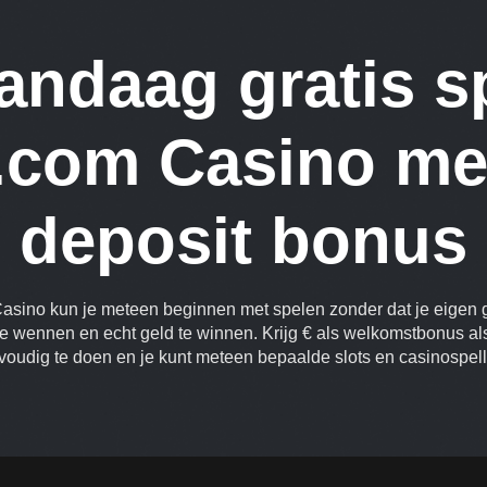
vandaag gratis sp
.com Casino me
deposit bonus
sino kun je meteen beginnen met spelen zonder dat je eigen ge
e wennen en echt geld te winnen. Krijg € als welkomstbonus als
voudig te doen en je kunt meteen bepaalde slots en casinospel