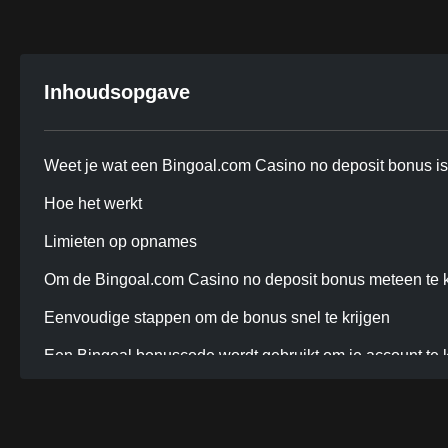
Inhoudsopgave
Weet je wat een Bingoal.com Casino no deposit bonus is
Hoe het werkt
Limieten op opnames
Om de Bingoal.com Casino no deposit bonus meteen te k
Eenvoudige stappen om de bonus snel te krijgen
Een Bingoal bonuscode wordt gebruikt om je account te
Hoe voer je een Bingoal bonuscode in en krijg je de grat
Maak snel een account aan bij Bingoal.com Casino en k