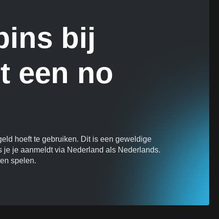
ins bij
t een no
ld hoeft te gebruiken. Dit is een geweldige
 je je aanmeldt via Nederland als Nederlands.
len spelen.