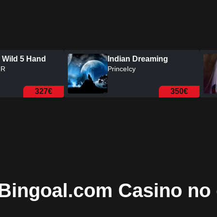
 The Colosseum
Deuces Wild 5 Hand
GMartin2R
217€
327€
 Bingoal.com Casino no 