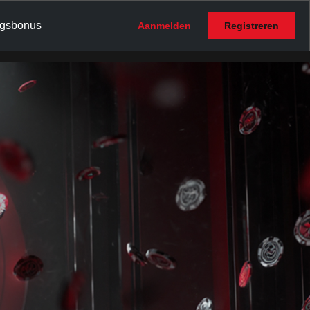
ngsbonus
Aanmelden
Registreren