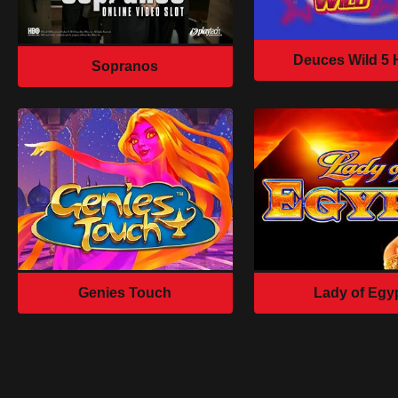
Deuces Wild 5
Sopranos
Genies Touch
Lady of Egy