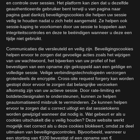
en controle over sessies. Het platform kan zien dat u dezelfde
geauthenticeerde gebruiker bent terwijl u van pagina naar
pagina gaat dankzij beveiligingscookies die helpen uw sessie
veilig te houden nadat u zich hebt aangemeld. Ze helpen ook
sessie-kaping te voorkomen door uw sessie te koppelen aan
integriteitscontroles en deze te beëindigen wanneer u deze een
tijdje niet gebruikt.
Communicaties die versleuteld en veilig zijn. Beveiligingscookies
helpen ervoor te zorgen dat gevoelige acties zoals het wijzigen
van uw wachtwoord, het bijwerken van uw profiel of het
bevestigen van een opname zijn gekoppeld aan een geldige en
volledige sessie. Veilige verbindingstechnologieën verzorgen
grotendeels de encryptie. Cross-site request forgery kan worden
gestopt door ervoor te zorgen dat belangrijke verzoeken
afkomstig zijn van uw actieve sessie. Door rate-limiting en
botdetectiesignalen te ondersteunen, kunnen ze helpen
geautomatiseerd misbruik te verminderen. Ze kunnen helpen
ervoor te zorgen dat u correct uitlogt en dat sessietokens
worden gewijzigd wanneer dat nodig is. Wat gebeurt er als u
cookies uitschakelt die u veilig houden? Deze website werkt
mogelijk niet correct als u deze cookies blokkeert, omdat ze deel
uitmaken van beveiligingscontroles. Bijvoorbeeld, wanneer u
een storting van €100 bevestigt of een opname van €