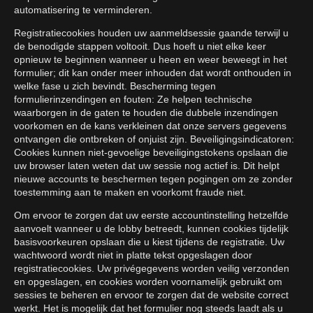
automatisering te verminderen.
Registratiecookies houden uw aanmeldsessie gaande terwijl u
de benodigde stappen voltooit. Dus hoeft u niet elke keer
opnieuw te beginnen wanneer u heen en weer beweegt in het
formulier; dit kan onder meer inhouden dat wordt onthouden in
welke fase u zich bevindt. Bescherming tegen
formulierinzendingen en fouten: Ze helpen technische
waarborgen in de gaten te houden die dubbele inzendingen
voorkomen en de kans verkleinen dat onze servers gegevens
ontvangen die ontbreken of onjuist zijn. Beveiligingsindicatoren:
Cookies kunnen niet-gevoelige beveiligingstokens opslaan die
uw browser laten weten dat uw sessie nog actief is. Dit helpt
nieuwe accounts te beschermen tegen pogingen om ze zonder
toestemming aan te maken en voorkomt fraude niet.
Om ervoor te zorgen dat uw eerste accountinstelling hetzelfde
aanvoelt wanneer u de lobby betreedt, kunnen cookies tijdelijk
basisvoorkeuren opslaan die u kiest tijdens de registratie. Uw
wachtwoord wordt niet in platte tekst opgeslagen door
registratiecookies. Uw privégegevens worden veilig verzonden
en opgeslagen, en cookies worden voornamelijk gebruikt om
sessies te beheren en ervoor te zorgen dat de website correct
werkt. Het is mogelijk dat het formulier nog steeds laadt als u