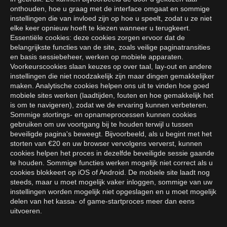
onthouden, hoe u graag met de interface omgaat en sommige
instellingen die van invloed zijn op hoe u speelt, zodat u ze niet
elke keer opnieuw hoeft te kiezen wanneer u terugkeert.
Essentiële cookies: deze cookies zorgen ervoor dat de
belangrijkste functies van de site, zoals veilige paginatransities
en basis sessiebeheer, werken op mobiele apparaten.
Voorkeurscookies slaan keuzes op over taal, lay-out en andere
instellingen die niet noodzakelijk zijn maar dingen gemakkelijker
maken. Analytische cookies helpen ons uit te vinden hoe goed
mobiele sites werken (laadtijden, fouten en hoe gemakkelijk het
is om te navigeren), zodat we de ervaring kunnen verbeteren.
Sommige stortings- en opnameprocessen kunnen cookies
gebruiken om uw voortgang bij te houden terwijl u tussen
beveiligde pagina's beweegt. Bijvoorbeeld, als u begint met het
storten van €20 en uw browser vervolgens ververst, kunnen
cookies helpen het proces in dezelfde beveiligde sessie gaande
te houden. Sommige functies werken mogelijk niet correct als u
cookies blokkeert op iOS of Android. De mobiele site laadt nog
steeds, maar u moet mogelijk vaker inloggen, sommige van uw
instellingen worden mogelijk niet opgeslagen en u moet mogelijk
delen van het kassa- of game-startproces meer dan eens
uitvoeren.