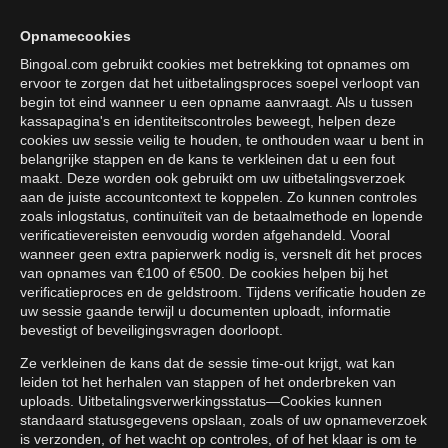
Opnamecookies
Bingoal.com gebruikt cookies met betrekking tot opnames om
ervoor te zorgen dat het uitbetalingsproces soepel verloopt van
begin tot eind wanneer u een opname aanvraagt. Als u tussen
kassapagina's en identiteitscontroles beweegt, helpen deze
cookies uw sessie veilig te houden, te onthouden waar u bent in
belangrijke stappen en de kans te verkleinen dat u een fout
maakt. Deze worden ook gebruikt om uw uitbetalingsverzoek
aan de juiste accountcontext te koppelen. Zo kunnen controles
zoals inlogstatus, continuïteit van de betaalmethode en lopende
verificatievereisten eenvoudig worden afgehandeld. Vooral
wanneer geen extra papierwerk nodig is, versnelt dit het proces
van opnames van €100 of €500. De cookies helpen bij het
verificatieproces en de geldstroom. Tijdens verificatie houden ze
uw sessie gaande terwijl u documenten uploadt, informatie
bevestigt of beveiligingsvragen doorloopt.
Ze verkleinen de kans dat de sessie time-out krijgt, wat kan
leiden tot het herhalen van stappen of het onderbreken van
uploads. Uitbetalingsverwerkingsstatus—Cookies kunnen
standaard statusgegevens opslaan, zoals of uw opnameverzoek
is verzonden, of het wacht op controles, of of het klaar is om te