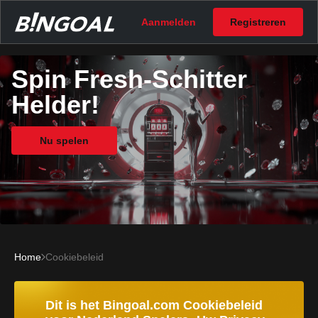
Aanmelden
Registreren
Spin Fresh-Schitter
Helder!
Nu spelen
Home
Cookiebeleid
Dit is het Bingoal.com Cookiebeleid