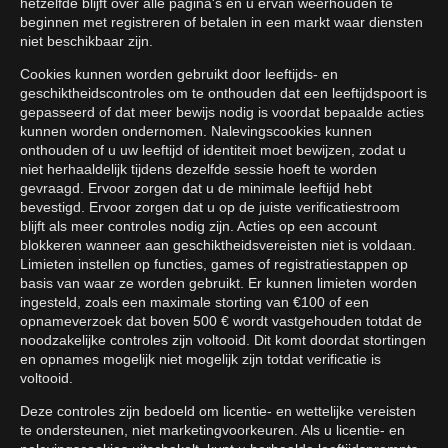
hetzelfde blijft over alle pagina's en u ervan weerhouden te
beginnen met registreren of betalen in een markt waar diensten
niet beschikbaar zijn.
Cookies kunnen worden gebruikt door leeftijds- en
geschiktheidscontroles om te onthouden dat een leeftijdspoort is
gepasseerd of dat meer bewijs nodig is voordat bepaalde acties
kunnen worden ondernomen. Nalevingscookies kunnen
onthouden of u uw leeftijd of identiteit moet bewijzen, zodat u
niet herhaaldelijk tijdens dezelfde sessie hoeft te worden
gevraagd. Ervoor zorgen dat u de minimale leeftijd hebt
bevestigd. Ervoor zorgen dat u op de juiste verificatiestroom
blijft als meer controles nodig zijn. Acties op een account
blokkeren wanneer aan geschiktheidsvereisten niet is voldaan.
Limieten instellen op functies, games of registratiestappen op
basis van waar ze worden gebruikt. Er kunnen limieten worden
ingesteld, zoals een maximale storting van €100 of een
opnameverzoek dat boven 500 € wordt vastgehouden totdat de
noodzakelijke controles zijn voltooid. Dit komt doordat stortingen
en opnames mogelijk niet mogelijk zijn totdat verificatie is
voltooid.
Deze controles zijn bedoeld om licentie- en wettelijke vereisten
te ondersteunen, niet marketingvoorkeuren. Als u licentie- en