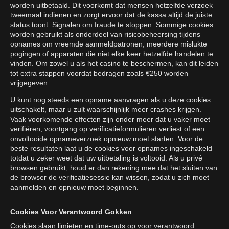
worden uitbetaald. Dit voorkomt dat mensen hetzelfde verzoek
tweemaal indienen en zorgt ervoor dat de kassa altijd de juiste
status toont. Signalen om fraude te stoppen: Sommige cookies
worden gebruikt als onderdeel van risicobeheersing tijdens
opnames om vreemde aanmeldpatronen, meerdere mislukte
pogingen of apparaten die niet elke keer hetzelfde handelen te
vinden. Om zowel u als het casino te beschermen, kan dit leiden
tot extra stappen voordat bedragen zoals €250 worden
vrijgegeven.
U kunt nog steeds een opname aanvragen als u deze cookies
uitschakelt, maar u zult waarschijnlijk meer crashes krijgen.
Vaak voorkomende effecten zijn onder meer dat u vaker moet
verifiëren, voortgang op verificatieformulieren verliest of een
onvoltooide opnameverzoek opnieuw moet starten. Voor de
beste resultaten laat u de cookies voor opnames ingeschakeld
totdat u zeker weet dat uw uitbetaling is voltooid. Als u privé
browsen gebruikt, houd er dan rekening mee dat het sluiten van
de browser de verificatiesessie kan wissen, zodat u zich moet
aanmelden en opnieuw moet beginnen.
Cookies Voor Verantwoord Gokken
Cookies slaan limieten en time-outs op voor verantwoord