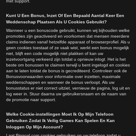
met support.
Kunt U Een Bonus, Inzet Of Een Bepaald Aantal Keer Een
Weddenschap Plaatsen Als U Cookies Gebruikt?
Wanneer u een bonuscode gebruikt, kunnen wij bijhouden welke
promoties zijn geactiveerd en voorkomen dat mensen meerdere
claims indienen vanaf hetzelfde apparaat of browserprofiel. Als u
geen cookies toestaat of ze vaak wist, werkt een bonus mogelijk
niet, blijft een code mogelijk niet plakken of kan uw
inzetvoortgang verkeerd zijn totdat u opnieuw inlogt. Het is het
beste om bonussen te claimen terwijl u bent ingelogd en cookies
aan te laten totdat de bonus is gecrediteerd. Controleer ook de
Bonusvoorwaarden voor informatie over inzetten, maximale
weddenschappen en wanneer de bonus verloopt. Als uw
bonusstatus er niet correct uitziet, vernieuw de pagina, log uit en
log weer in. Stuur daarna uw gebruikersnaam en de naam van
de promotie naar support.
Welke Cookie-instellingen Moet Ik Op Mijn Telefoon
Gebruiken Zodat Ik Veilig Games Kan Spelen En Kan
Inloggen Op Mijn Account?
Laat Bingoal.com cookies gebruiken op uw telefoon zodat u