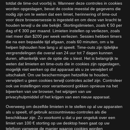
totdat de time-out voorbij is. Wanneer deze controles in cookies
worden opgeslagen, bevat de cookie meestal de gegevens die
nodig zijn om te weten dat een limiet, herinnering of time-out
voor deze browsersessie is ingesteld en om deze van kracht te
houden terwijl u de site bekijkt. Stortingslimieten, zoals € 50 per
dag of € 300 per maand. Limieten instellen op verliezen, zoals
niet meer dan $200 per week verliezen. Sessies hebben timers
die na een bepaalde tijd afgaan, zoals 60 minuten, om u te
helpen bijhouden hoe lang u al speelt. Time-outs zijn tijdelijke
vergrendelingen die overal van 24 uur tot 7 dagen kunnen
duren, afhankelijk van de optie die u kiest. Het is belangrijk te
weten dat limieten en time-outs die in cookies zijn opgeslagen,
mogelijk niet werken op dat apparaat als u ze verwijdert of
uitschakelt. Om uw beschermingen hetzelfde te houden,
verwijdert u geen cookies terwijl controles actief zijn. Controleer
ook uw instellingen voor verantwoord gokken opnieuw na het
bijwerken van uw browser, het wijzigen van uw
privacyhulpmiddel of het krijgen van een nieuw apparaat.
Overweeg om dezelfde limieten in te stellen op al uw apparaten
als u speelt, of gebruik accountniveau-controles als die
beschikbaar zijn. Zo voorkomt u dat u per ongeluk over een
limiet van 100 € storting op uw desktop heen gaat op uw
telefoon vanwege de manier waarop cookies worden