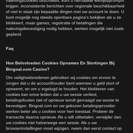
nalevingscookies uitschakelt, kunt u herhaalde leeftijdsprompts
krijgen, inconsistente berichten over regionale beschikbaarheid
of niet in staat zijn bepaalde dingen met uw account te doen. U
kunt mogelijk nog steeds openbare pagina's bekijken als u ze
blokkeert, maar games, registratie of betalingen die
nalevingsbevestiging nodig hebben, werken mogelijk niet zoals
gepland.
Faq
Hoe Beïnvloeden Cookies Opnames En Stortingen Bij
Bingoal.com Casino?
Om veiligheidsredenen gebruiken wij cookies om ervoor te
zorgen dat u de accounthouder bent wanneer u geld stort of
opneemt, en om u ingelogd te houden. Het blokkeren van
cookies kan ertoe leiden dat u uw sessie verliest,
betalingsfouten ziet of opnieuw wordt gevraagd uw sessie te
bevestigen. Bingoal.com en uw gekozen betalingsprovider
werken beter als u cookies voor hen toestaat. Probeer de
transactie daarna opnieuw. Als u wilt uitbetalen, verwijder dan
uw cookies niet halverwege een sessie. Als u uw
browserinstellingen moet wijzigen, neem dan eerst contact op