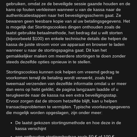
gebruiken, omdat ze de beveiligde sessie gaande houden en de
kans op fouten verkleinen wanneer u van de kassa naar de
authenticatiestappen naar het bevestigingsscherm gaat. Ze
bewaren geen leesbare kopie van al uw betalingsgegevens. Het
is mogelijk dat Stortingscookies dingen onthouden zoals de
laatst gebruikte betaalmethode, het bedrag dat u wilt storten
(bijvoorbeeld $100) en enkele technische details die helpen de
kassa de juiste stroom voor uw apparaat en browser te laden
wanneer u naar de stortingspagina gaat. Dit kan het
gemakkelijker maken om meerdere stortingen te doen zonder
steeds dezelfde opties opnieuw in te stellen.
Stortingscookies kunnen ook helpen om vreemd gedrag te
voorkomen terwijl de betaling wordt verwerkt, zoals het
tweemaal verzenden van dezelfde informatie omdat u er meer
dan eens op hebt geklikt, de pagina langzaam laadde of u
terugkeerde naar de kassa na een extra beveiligingsstap.
Ervoor zorgen dat de stroom hetzelfde blijft, kan u helpen
transactieproblemen te vermijden. Typische voorkeursgegevens
die mogelijk worden opgeslagen, zijn onder meer:
De laatst gekozen stortingsmethode en hoe deze in de
kassa verschijnt
een onthouden stortingsbedrag zoals 50 € of 100 €