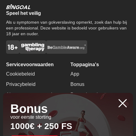
Speel het veilig
Als u symptomen van gokverslaving opmerkt, zoek dan hulp bij
een professional. Deze website is bedoeld voor gebruikers van
18 jaar en ouder.
Servicevoorwaarden
Toppagina's
Cookiebeleid
App
Privacybeleid
Bonus
Algemene voorwaarden
Promotiecode
Bonus
Verantwoord Gokken
Geen Stortingsbonus
voor eerste storting
Contacten
1000€ + 250 FS
+357 96251421