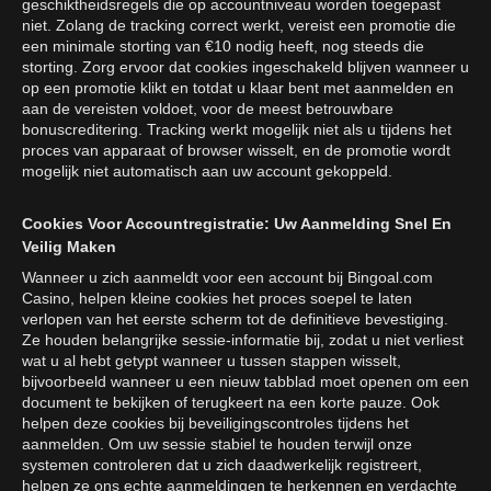
geschiktheidsregels die op accountniveau worden toegepast
niet. Zolang de tracking correct werkt, vereist een promotie die
een minimale storting van €10 nodig heeft, nog steeds die
storting. Zorg ervoor dat cookies ingeschakeld blijven wanneer u
op een promotie klikt en totdat u klaar bent met aanmelden en
aan de vereisten voldoet, voor de meest betrouwbare
bonuscreditering. Tracking werkt mogelijk niet als u tijdens het
proces van apparaat of browser wisselt, en de promotie wordt
mogelijk niet automatisch aan uw account gekoppeld.
Cookies Voor Accountregistratie: Uw Aanmelding Snel En
Veilig Maken
Wanneer u zich aanmeldt voor een account bij Bingoal.com
Casino, helpen kleine cookies het proces soepel te laten
verlopen van het eerste scherm tot de definitieve bevestiging.
Ze houden belangrijke sessie-informatie bij, zodat u niet verliest
wat u al hebt getypt wanneer u tussen stappen wisselt,
bijvoorbeeld wanneer u een nieuw tabblad moet openen om een
document te bekijken of terugkeert na een korte pauze. Ook
helpen deze cookies bij beveiligingscontroles tijdens het
aanmelden. Om uw sessie stabiel te houden terwijl onze
systemen controleren dat u zich daadwerkelijk registreert,
helpen ze ons echte aanmeldingen te herkennen en verdachte