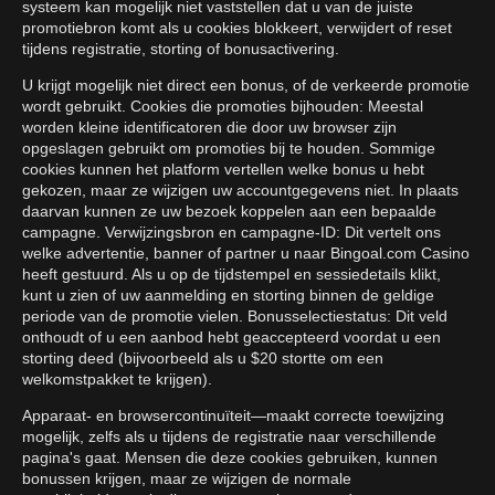
systeem kan mogelijk niet vaststellen dat u van de juiste
promotiebron komt als u cookies blokkeert, verwijdert of reset
tijdens registratie, storting of bonusactivering.
U krijgt mogelijk niet direct een bonus, of de verkeerde promotie
wordt gebruikt. Cookies die promoties bijhouden: Meestal
worden kleine identificatoren die door uw browser zijn
opgeslagen gebruikt om promoties bij te houden. Sommige
cookies kunnen het platform vertellen welke bonus u hebt
gekozen, maar ze wijzigen uw accountgegevens niet. In plaats
daarvan kunnen ze uw bezoek koppelen aan een bepaalde
campagne. Verwijzingsbron en campagne-ID: Dit vertelt ons
welke advertentie, banner of partner u naar Bingoal.com Casino
heeft gestuurd. Als u op de tijdstempel en sessiedetails klikt,
kunt u zien of uw aanmelding en storting binnen de geldige
periode van de promotie vielen. Bonusselectiestatus: Dit veld
onthoudt of u een aanbod hebt geaccepteerd voordat u een
storting deed (bijvoorbeeld als u $20 stortte om een
welkomstpakket te krijgen).
Apparaat- en browsercontinuïteit—maakt correcte toewijzing
mogelijk, zelfs als u tijdens de registratie naar verschillende
pagina's gaat. Mensen die deze cookies gebruiken, kunnen
bonussen krijgen, maar ze wijzigen de normale