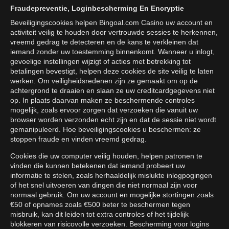
Fraudepreventie, Loginbescherming En Encryptie
Beveiligingscookies helpen Bingoal.com Casino uw account en
activiteit veilig te houden door vertrouwde sessies te herkennen,
vreemd gedrag te detecteren en de kans te verkleinen dat
iemand zonder uw toestemming binnenkomt. Wanneer u inlogt,
gevoelige instellingen wijzigt of acties met betrekking tot
betalingen bevestigt, helpen deze cookies de site veilig te laten
werken. Om veiligheidsredenen zijn ze gemaakt om op de
achtergrond te draaien en slaan ze uw creditcardgegevens niet
op. In plaats daarvan maken ze beschermende controles
mogelijk, zoals ervoor zorgen dat verzoeken die vanuit uw
browser worden verzonden echt zijn en dat de sessie niet wordt
gemanipuleerd. Hoe beveiligingscookies u beschermen: ze
stoppen fraude en vinden vreemd gedrag.
Cookies die uw computer veilig houden, helpen patronen te
vinden die kunnen betekenen dat iemand probeert uw
informatie te stelen, zoals herhaaldelijk mislukte inlogpogingen
of het snel uitvoeren van dingen die niet normaal zijn voor
normaal gebruik. Om uw account en mogelijke stortingen zoals
€50 of opnames zoals €500 beter te beschermen tegen
misbruik, kan dit leiden tot extra controles of het tijdelijk
blokkeren van risicovolle verzoeken. Bescherming voor logins