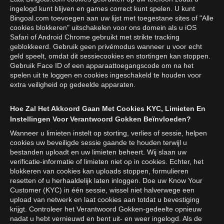
ingelogd kunt blijven en games correct kunt spelen. U kunt
Bingoal.com toevoegen aan uw lijst met toegestane sites of "Alle
cookies blokkeren" uitschakelen voor ons domein als u iOS
Safari of Android Chrome gebruikt met strikte tracking
geblokkeerd. Gebruik geen privémodus wanneer u voor echt
geld speelt, omdat dit sessiecookies en stortingen kan stoppen.
Gebruik Face ID of een apparaattoegangscode om na het
spelen uit te loggen en cookies ingeschakeld te houden voor
extra veiligheid op gedeelde apparaten.
Hoe Zal Het Akkoord Gaan Met Cookies KYC, Limieten En
Instellingen Voor Verantwoord Gokken Beïnvloeden?
Wanneer u limieten instelt op storting, verlies of sessie, helpen
cookies uw beveiligde sessie gaande te houden terwijl u
bestanden uploadt en uw limieten beheert. Wij slaan uw
verificatie-informatie of limieten niet op in cookies. Echter, het
blokkeren van cookies kan uploads stoppen, formulieren
resetten of u herhaaldelijk laten inloggen. Doe uw Know Your
Customer (KYC) in één sessie, wissel niet halverwege een
upload van netwerk en laat cookies aan totdat u bevestiging
krijgt. Controleer het Verantwoord Gokken-gedeelte opnieuw
nadat u hebt vernieuwd en bent uit- en weer ingelogd. Als de