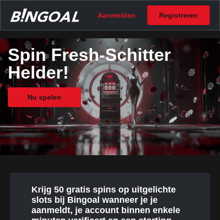
Aanmelden
Registreren
Spin Fresh-Schitter
Helder!
Nu spelen
Krijg 50 gratis spins op uitgelichte
slots bij Bingoal wanneer je je
aanmeldt, je account binnen enkele