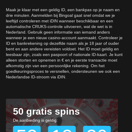
Maak je klaar met een geldig ID, een bankpas op je naam en
drie minuten. Aanmelden bij Bingoal gaat snel omdat we je
leeftijd controleren met iDIN wanneer beschikbaar en een
automatische CRUKS-controle uitvoeren, wat de wet is in
Nederland. Gebruik geen informatie van iemand anders
wanneer je een nieuw casino-account aanmaakt. Controleer je
ID en bankrekening op dezelfde naam als je 18 jaar of ouder
bent en aan andere vereisten voldoet. Het ID moet geldig en
leesbaar zijn, zoals een paspoort of nationale ID-kaart. Je kunt
alleen storten en opnemen in € en je eerste transactie moet
afkomstig zijn van een persoonlijke rekening. Om het
goedkeuringsproces te versnellen, ondersteunen we ook een
Nederlandse ID-stroom via iDIN.
50 gratis spins
De aanbieding is geldig: