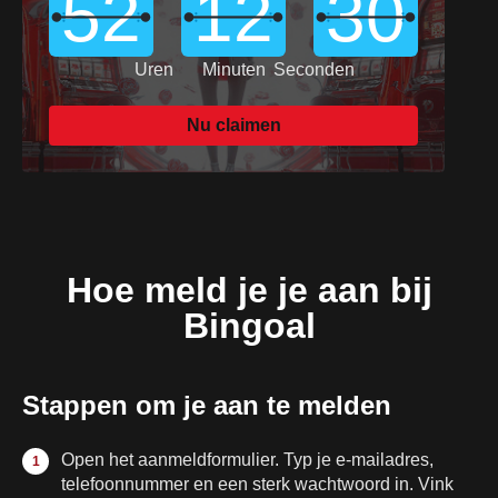
52
12
29
Uren
Minuten
Seconden
Nu claimen
Hoe meld je je aan bij
Bingoal
Stappen om je aan te melden
Open het aanmeldformulier. Typ je e-mailadres,
telefoonnummer en een sterk wachtwoord in. Vink