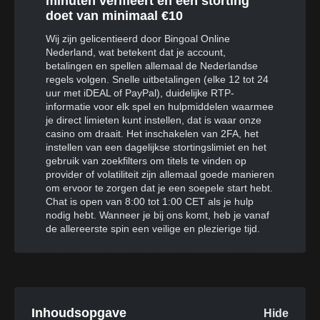
minuten verifieert en een storting
doet van minimaal €10
Wij zijn gelicentieerd door Bingoal Online
Nederland, wat betekent dat je account,
betalingen en spellen allemaal de Nederlandse
regels volgen. Snelle uitbetalingen (elke 12 tot 24
uur met iDEAL of PayPal), duidelijke RTP-
informatie voor elk spel en hulpmiddelen waarmee
je direct limieten kunt instellen, dat is waar onze
casino om draait. Het inschakelen van 2FA, het
instellen van een dagelijkse stortingslimiet en het
gebruik van zoekfilters om titels te vinden op
provider of volatiliteit zijn allemaal goede manieren
om ervoor te zorgen dat je een soepele start hebt.
Chat is open van 8:00 tot 1:00 CET als je hulp
nodig hebt. Wanneer je bij ons komt, heb je vanaf
de allereerste spin een veilige en plezierige tijd.
Inhoudsopgave
Hide