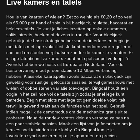
Live kamers en tafels
Hou je van kaarten of wielen? Zet zo weinig als €0,20 of zo veel
als €5.000 per hand of spin in bij blackjack, roulette, baccarat en
hold'em-tafels. Je kunt je fiches inzetten op enkele nummers,
splits, streets, hoeken of dozens in roulette. Voor blackjack
gebruik je de basisstrategiehelper van de interface en begin je
met tafels met lage volatiliteit. Je kunt meedoen voor regulier of
snelheid en stoelen verplaatsen zonder de kamer te verlaten. Er
is lage latentie in live kamers zodat het spel soepel verloopt. 's
Avonds hebben we hosts uit Europa en Nederland. Voor de
beste ervaring moet je een stabiele 10 Mbps-verbinding
hebben. Klassieke kaartspellen zoals baccarat en blackjack zijn
geweldig voor rustige, gefocuste sessies, terwijl gameshows met
wielen of dobbelstenen variatie toevoegen. Bingoal houdt een
oogje in het zeil hoe vol de tafels zijn zodat je snel lege kunt
betreden. Begin met slots met lage tot gemiddelde volatiliteit
terwijl je gewend raakt aan de functies van het spel. Gebruik
indien mogelijk de demomodus om de mechanica gratis uit te
proberen. Houd de ronde-groottes klein en verhoog ze pas na
een paar stabiele sessies. Maak een lijst van je favorieten om je
keuzes snel te vinden in de lobby. Op Bingoal kun je je
favorieten synchroniseren op al je apparaten en precies