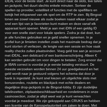
iDEAL voor de beste start. Je kunt direct naar de slots, live tafels
en jackpots; het duurt slechts enkele minuten. Sorteer de
spellen op provider, volatiliteit of functies met de spelfilters en
bekijk het infopaneel van elk spel om de RTP te zien. Bij Bingoal
tonen we zowel nieuwe als oude boeken naast elkaar zodat je
snel een lijst van je favorieten kunt maken en deze vanaf elk
apparaat kunt openen. Meld je aan met iDIN of een geldig ID
voor een snelle start voor lokale spelers. Zodra je dat doet, kun
je alle functies gebruiken en je geld sneller opnemen. In je
profiel kun je limieten instellen zoals het maximale bedrag dat je
kunt storten of verliezen, de lengte van een sessie en hoe vaak
reality checks zullen plaatsvinden. Voeg geld toe aan je account
met iDEAL, een debitcard of een bankoverschrijving. Alleen €
kan worden gebruikt om voor dingen te betalen. Zorg ervoor dat
je IBAN correct is voordat je je eerste betaling verstuurt. De
meeste verzoeken worden binnen 24 uur goedgekeurd en het
geld wordt naar je gestuurd volgens het schema dat door je
bank is ingesteld. Je kunt snel kiezen uit uitgelichte slots met
bonusrondes, roulette en blackjack met echte dealers en
dagelijkse drop-jackpots in de Bingoal-lobby. Er zijn duidelijke
tafelinzetten, zitplaatsbeschikbaarheid en rondetimers in onze
casinosection, zodat je altijd weet wat je kunt verwachten
voordat je meedoet. We zijn gekoppeld aan CRUKS en hebben
een licentie van de Kansspelautoriteit om zaken te doen. Met