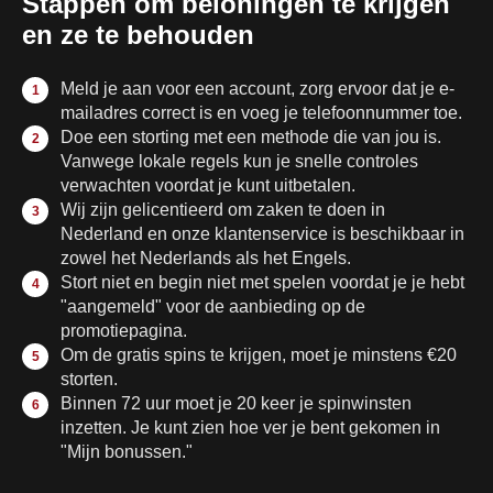
Stappen om beloningen te krijgen
en ze te behouden
Meld je aan voor een account, zorg ervoor dat je e-
mailadres correct is en voeg je telefoonnummer toe.
Doe een storting met een methode die van jou is.
Vanwege lokale regels kun je snelle controles
verwachten voordat je kunt uitbetalen.
Wij zijn gelicentieerd om zaken te doen in
Nederland en onze klantenservice is beschikbaar in
zowel het Nederlands als het Engels.
Stort niet en begin niet met spelen voordat je je hebt
"aangemeld" voor de aanbieding op de
promotiepagina.
Om de gratis spins te krijgen, moet je minstens €20
storten.
Binnen 72 uur moet je 20 keer je spinwinsten
inzetten. Je kunt zien hoe ver je bent gekomen in
"Mijn bonussen."