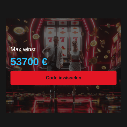
Max winst
53700 €
Code inwisselen