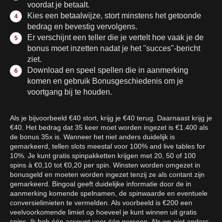
voordat je betaalt.
Kies een betaalwijze, stort minstens het getoonde
bedrag en bevestig vervolgens.
Er verschijnt een teller die je vertelt hoe vaak je de
bonus moet inzetten nadat je het "succes"-bericht
ziet.
Download en speel spellen die in aanmerking
komen en gebruik Bonusgeschiedenis om je
voortgang bij te houden.
Als je bijvoorbeeld €40 stort, krijg je €40 terug. Daarnaast krijg je
€40. Het bedrag dat 35 keer moet worden ingezet is €1.400 als
de bonus 35x is. Wanneer het niet anders duidelijk is
gemarkeerd, tellen slots meestal voor 100% and live tables for
10%. Je kunt gratis spinpakketten krijgen met 20, 50 of 100
spins à €0,10 tot €0,20 per spin. Winsten worden omgezet in
bonusgeld en moeten worden ingezet tenzij ze als contant zijn
gemarkeerd. Bingoal geeft duidelijke informatie door de in
aanmerking komende spelnamen, de spinwaarde en eventuele
conversielimieten te vermelden. Als voorbeeld is €200 een
veelvoorkomende limiet op hoeveel je kunt winnen uit gratis
spins. Ik heb één account voor één persoon. Als we niet anders