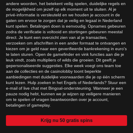
andere woorden, het betekent veilig spelen, duidelijke regels en
de mogelijkheid om jezelf op elk moment uit te sluiten. Al je
privé-informatie is versleuteld en we houden je account in de
gaten om ervoor te zorgen dat je veilig en legaal in Nederland
kunt spelen. Betalingen doen is eenvoudig. Opnames gebeuren
zodra de verificatie is voltooid en stortingen gebeuren meestal
direct. Je kunt een overzicht zien van al je transacties,
verzoeken om afschriften in een ander formaat te ontvangen en
kiezen om je geld naar een geverifieerde bankrekening in euro's
te laten sturen. Open de gamefinder en vink functies aan die je
leuk vindt, zoals multipliers of wilds die groeien. Dit geeft je
gepersonaliseerde suggesties. Elke week voegt ons team toe
aan de collecties en de casinolobby toont beperkte
aanbiedingen met duidelijke voorwaarden die je op één scherm
kunt lezen. Hulp zoeken in het Engels of Nederlands? Stuur een
e-mail of live chat met Bingoal-ondersteuning. Wanneer je een
pauze nodig hebt, kunnen we je wijzen op veiligere manieren
om te spelen of vragen beantwoorden over je account,
betalingen of gameplay.
Krijg nu 50 gratis spins