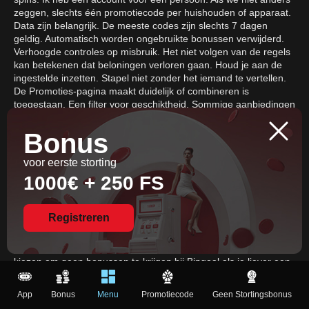
zeggen, slechts één promotiecode per huishouden of apparaat.
Data zijn belangrijk. De meeste codes zijn slechts 7 dagen
geldig. Automatisch worden ongebruikte bonussen verwijderd.
Verhoogde controles op misbruik. Het niet volgen van de regels
kan betekenen dat beloningen verloren gaan. Houd je aan de
ingestelde inzetten. Stapel niet zonder het iemand te vertellen.
De Promoties-pagina maakt duidelijk of combineren is
toegestaan. Een filter voor geschiktheid. Sommige aanbiedingen
kunnen alleen op uitnodiging worden meegedaan. Je kunt het
niet krijgen als je het niet in je account kunt zien. We moeten dit
Bonus
controleren. Voordat we winsten uitbetalen, kunnen we om ID of
bewijs van betaling vragen. Belangrijke tips die je tijd besparen:
voor eerste storting
sta pushmeldingen toe voor gerichte codes; zorg ervoor dat de
1000€ + 250 FS
spel-tag "Bonus in aanmerking komend" zegt voordat je begint;
houd de inzetmeter in de gaten zodat je niet over je budget
gaat. Controleer op typefouten, een minimale storting, een
Registreren
verlopen tijdvenster of een productmismatch als de code niet
werkt. We kunnen snel de status controleren en technische
problemen oplossen aan de casinabalie. Je kunt er ook voor
kiezen om geen bonussen te krijgen bij Bingoal als je liever een
tijdje met echt geld speelt. Onze voorwaarden zijn duidelijk, we
volgen bonussen in realtime en crediteren accounts snel. Let op
App
Bonus
Menu
Promotiecode
Geen Stortingsbonus
de Promoties-pagina, vooral in het weekend en wanneer er