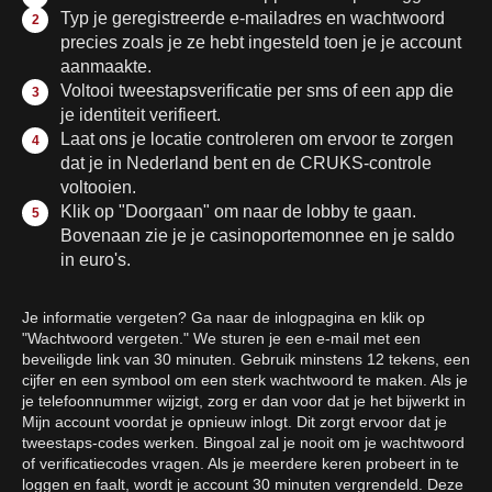
Typ je geregistreerde e-mailadres en wachtwoord
precies zoals je ze hebt ingesteld toen je je account
aanmaakte.
Voltooi tweestapsverificatie per sms of een app die
je identiteit verifieert.
Laat ons je locatie controleren om ervoor te zorgen
dat je in Nederland bent en de CRUKS-controle
voltooien.
Klik op "Doorgaan" om naar de lobby te gaan.
Bovenaan zie je je casinoportemonnee en je saldo
in euro's.
Je informatie vergeten? Ga naar de inlogpagina en klik op
"Wachtwoord vergeten." We sturen je een e-mail met een
beveiligde link van 30 minuten. Gebruik minstens 12 tekens, een
cijfer en een symbool om een sterk wachtwoord te maken. Als je
je telefoonnummer wijzigt, zorg er dan voor dat je het bijwerkt in
Mijn account voordat je opnieuw inlogt. Dit zorgt ervoor dat je
tweestaps-codes werken. Bingoal zal je nooit om je wachtwoord
of verificatiecodes vragen. Als je meerdere keren probeert in te
loggen en faalt, wordt je account 30 minuten vergrendeld. Deze